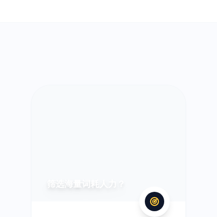
筛选海量词耗人力？