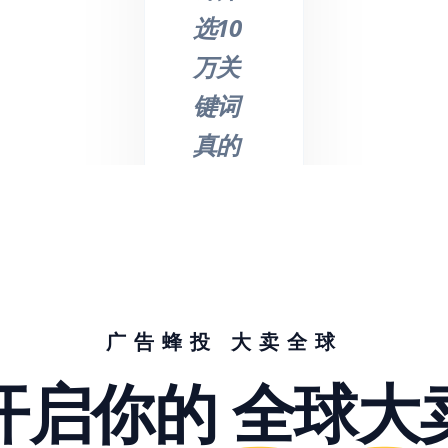
选10
万关
键词
真的
不是
吹
的，
节省
了我
广告蜂投 大卖全球
们大
开启你的
全球大
量的