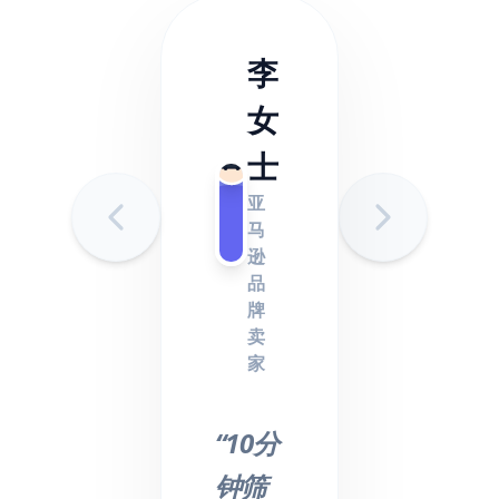
李
女
士
亚
马
逊
品
牌
卖
家
“10分
钟筛