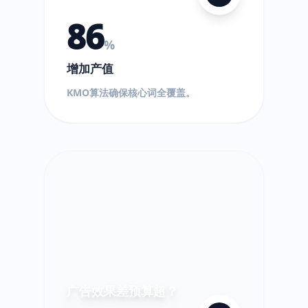
86
%
增加产值
$
KMO算法确保核心词全覆盖。
!
超
出!
广告效果差预算超？