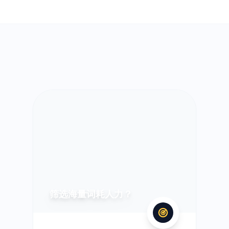
筛选海量词耗人力？