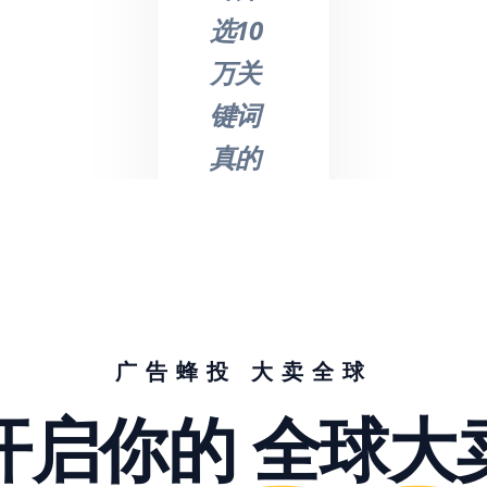
选10
万关
键词
真的
不是
吹
的，
节省
了我
广告蜂投 大卖全球
们大
开启你的
全球大
量的