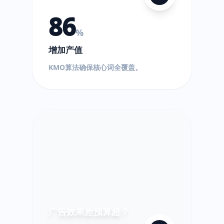
86
%
增加产值
$
KMO算法确保核心词全覆盖。
!
超
出!
广告效果差预算超？