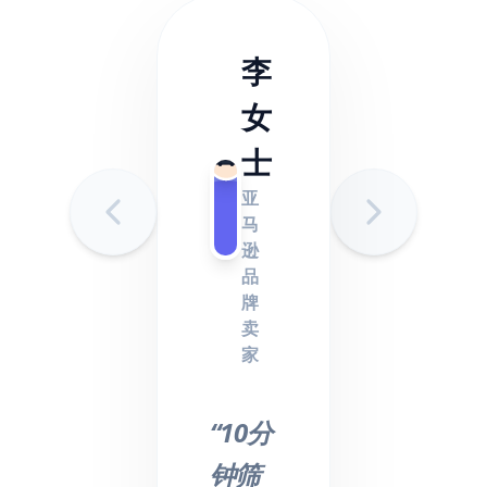
李
女
士
亚
马
逊
品
牌
卖
家
“10分
钟筛