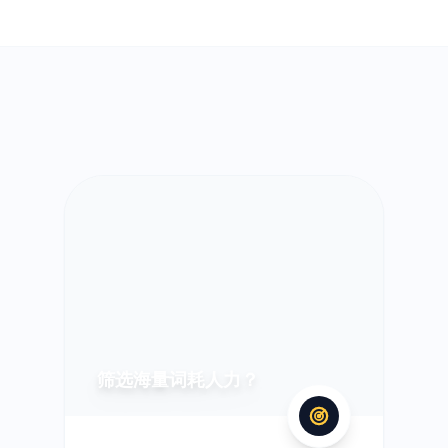
筛选海量词耗人力？