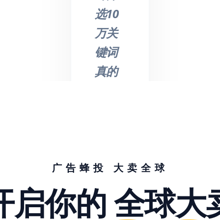
选10
万关
键词
真的
不是
吹
的，
节省
了我
广告蜂投 大卖全球
们大
开启你的
全球大
量的