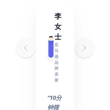
李
女
士
亚
马
逊
品
牌
卖
家
“10分
钟筛