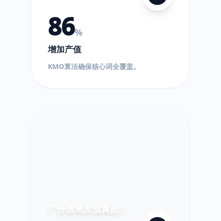
86
%
增加产值
$
KMO算法确保核心词全覆盖。
!
超
出!
广告效果差预算超？