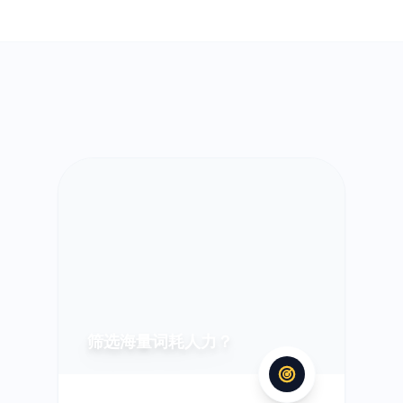
筛选海量词耗人力？