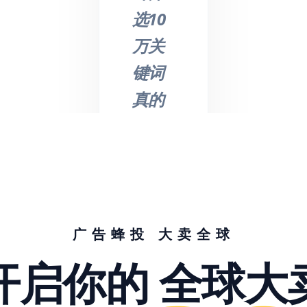
选10
万关
键词
真的
不是
吹
的，
节省
了我
广告蜂投 大卖全球
们大
开启你的
全球大
量的