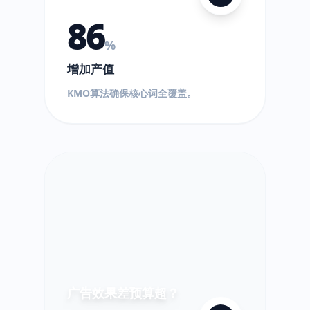
86
%
增加产值
$
KMO算法确保核心词全覆盖。
!
超
出!
广告效果差预算超？