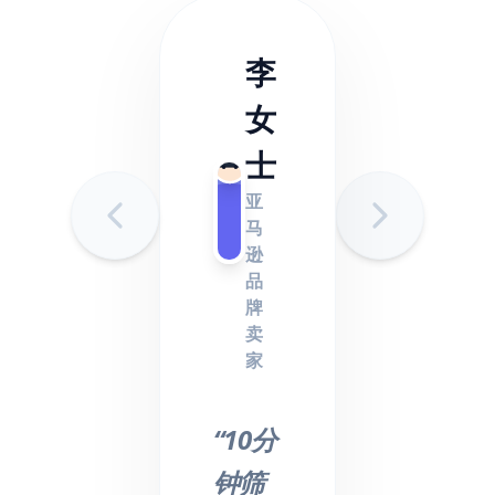
李
女
士
亚
马
逊
品
牌
卖
家
“10分
钟筛