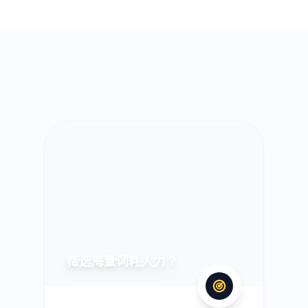
筛选海量词耗人力？