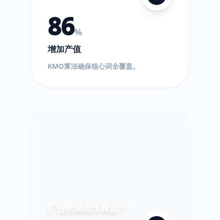
86
%
增加产值
$
KMO算法确保核心词全覆盖。
!
超
出!
广告效果差预算超？