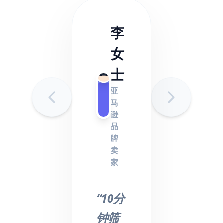
李
女
士
亚
马
逊
品
牌
卖
家
“10分
钟筛