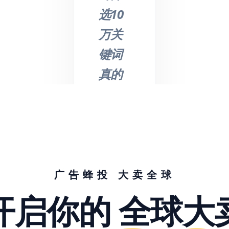
选10
万关
键词
真的
不是
吹
的，
节省
了我
广告蜂投 大卖全球
们大
开启你的
全球大
量的