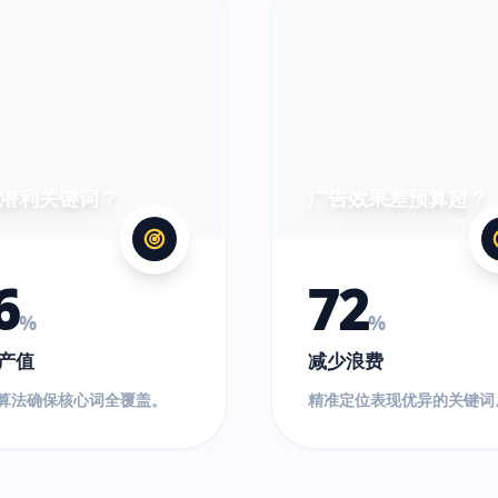
超
出!
潜利关键词？
广告效果差预算超？
6
72
%
%
产值
减少浪费
O算法确保核心词全覆盖。
精准定位表现优异的关键词