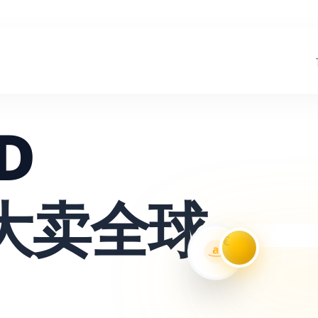
D
大卖全球
€
a