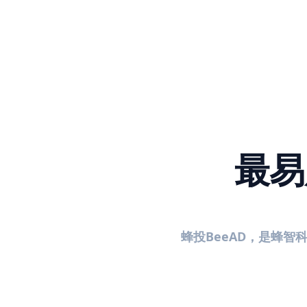
最易
蜂投BeeAD，是蜂