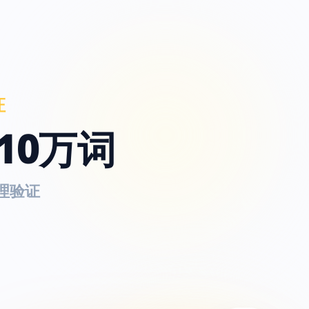
证
10万词
理验证