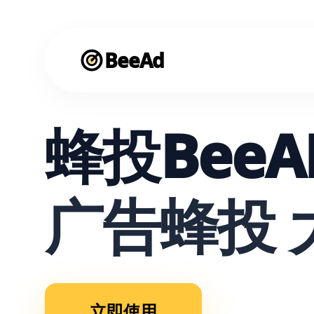
BeeAd
蜂投BeeA
广告蜂投 
立即使用