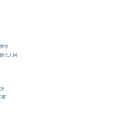
取数据
剔除无关词
数据
联度