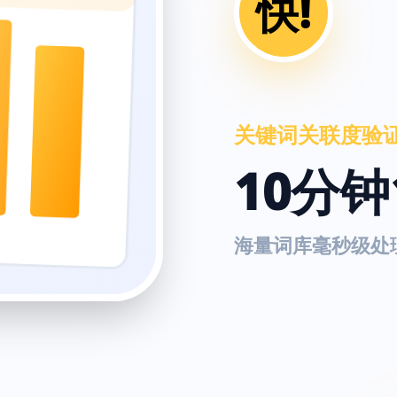
快!
关键词关联度验
10分钟
海量词库毫秒级处