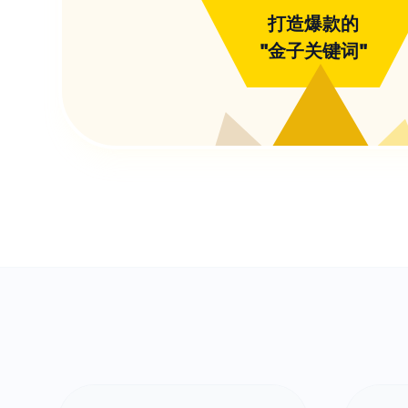
打造爆款的
"金子关键词"
?