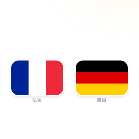
法国
德国