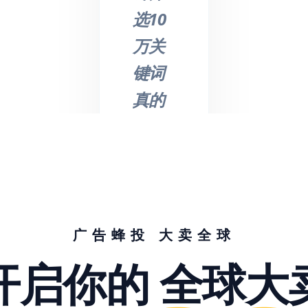
选10
万关
键词
真的
不是
吹
的，
节省
了我
广告蜂投 大卖全球
们大
开启你的
全球大
量的