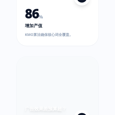
86
%
增加产值
$
KMO算法确保核心词全覆盖。
!
超
出!
广告效果差预算超？