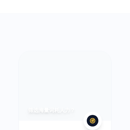
筛选海量词耗人力？