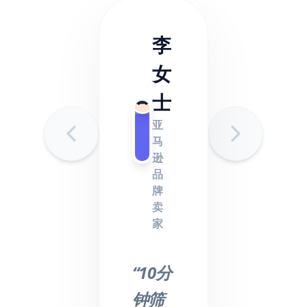
李
女
士
亚
马
逊
品
牌
卖
家
“10分
钟筛