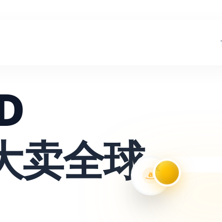
D
大卖全球
€
a