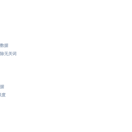
取数据
剔除无关词
数据
联度