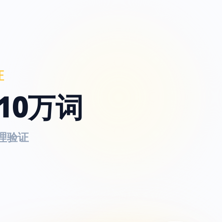
证
10万词
理验证