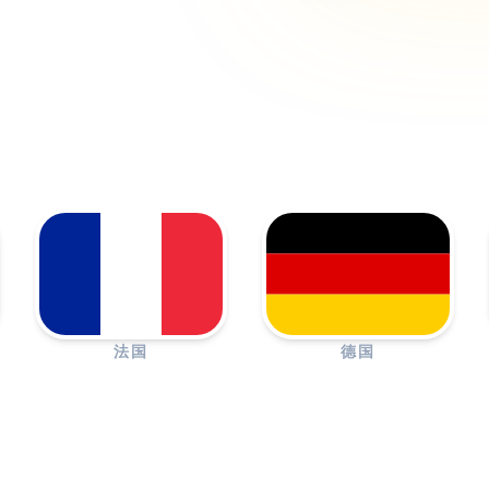
法国
德国