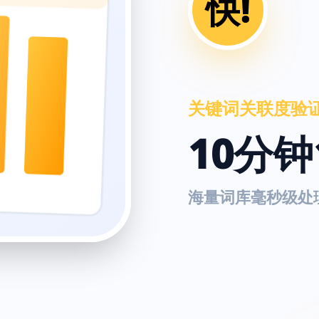
快!
关键词关联度验
10分钟
海量词库毫秒级处