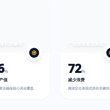
超
出!
潜利关键词？
广告效果差预算超？
6
72
%
%
产值
减少浪费
O算法确保核心词全覆盖。
精准定位表现优异的关键词