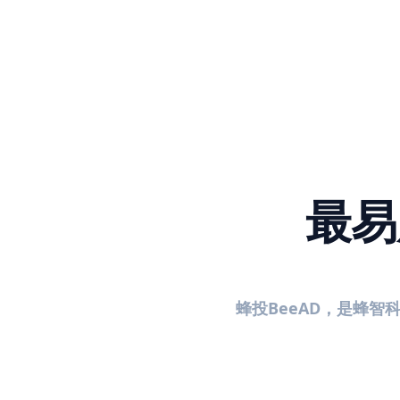
最易
蜂投BeeAD，是蜂