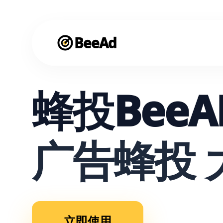
BeeAd
蜂投BeeA
广告蜂投 
立即使用