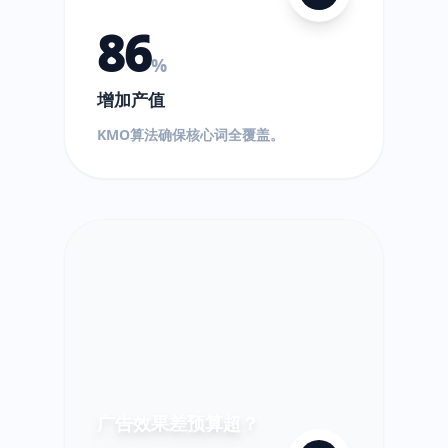
86
%
增加产值
$
KMO算法确保核心词全覆盖。
!
超
出!
广告效果差预算超？