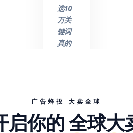
选10
万关
键词
真的
不是
吹
的，
节省
了我
广告蜂投 大卖全球
们大
开启你的
全球大
量的