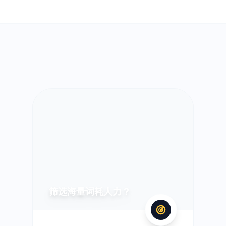
筛选海量词耗人力？