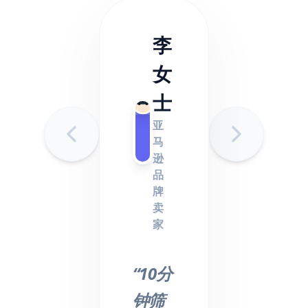
李
女
士
亚
马
逊
品
牌
卖
家
“10分
钟筛