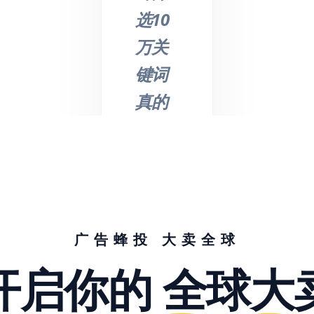
选10
万关
键词
真的
不是
吹
的，
节省
了我
广告蜂投 大卖全球
们大
开启你的
全球大
量的