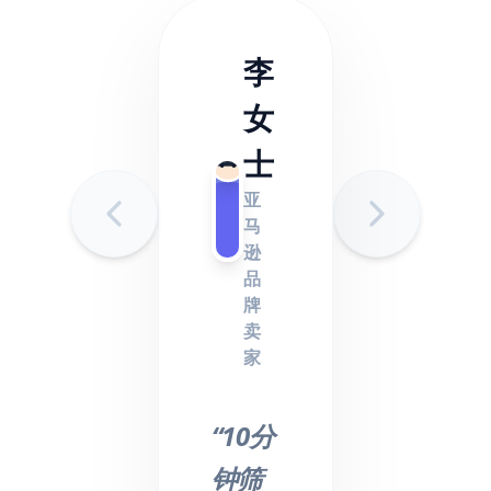
李
女
士
亚
马
逊
品
牌
卖
家
“10分
钟筛