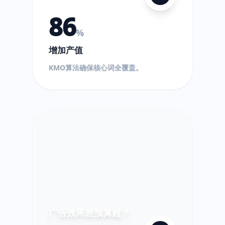
86
%
增加产值
$
KMO算法确保核心词全覆盖。
!
超
出!
广告效果差预算超？