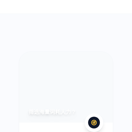
筛选海量词耗人力？