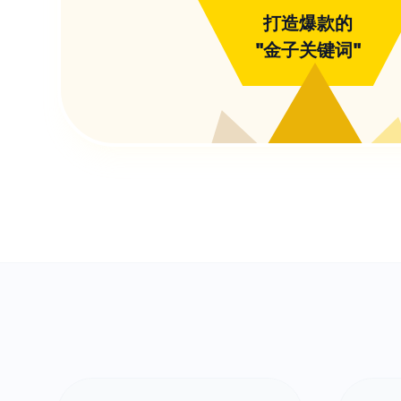
打造爆款的
"金子关键词"
?