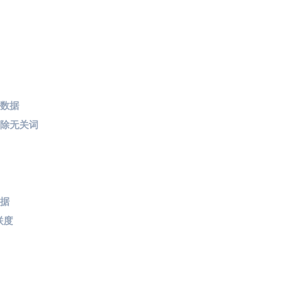
取数据
剔除无关词
数据
联度