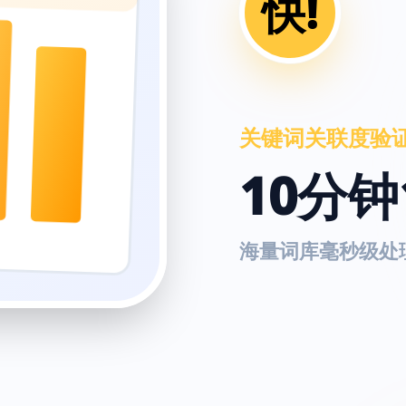
快!
关键词关联度验
10分钟
海量词库毫秒级处