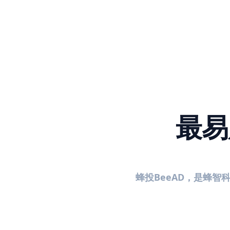
最易
蜂投BeeAD，是蜂