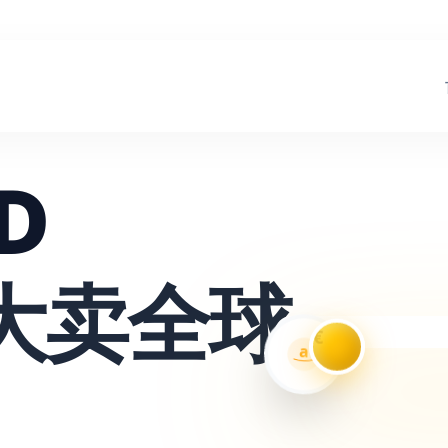
D
大卖全球
€
a