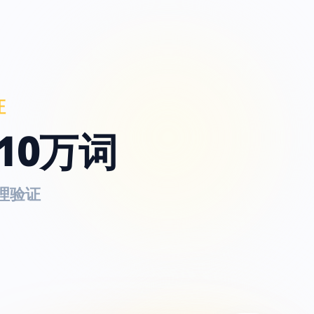
证
10万词
理验证