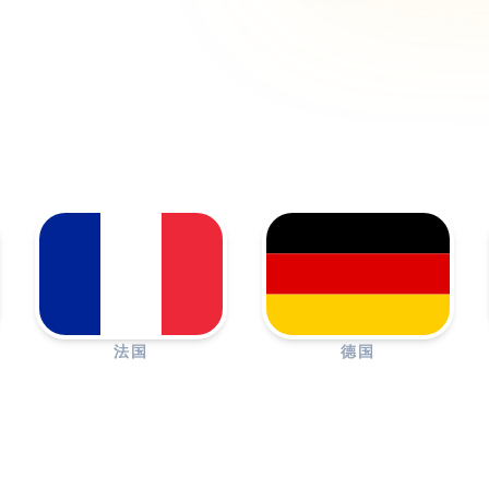
法国
德国