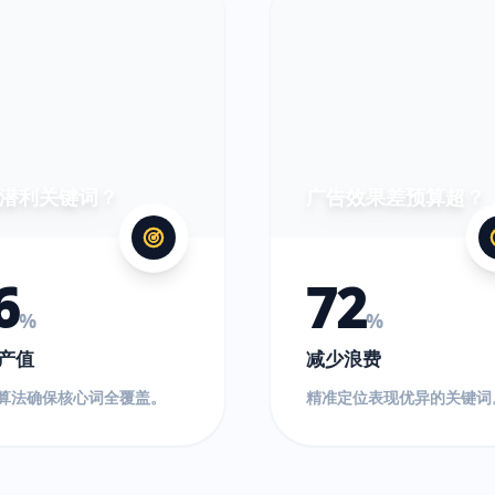
超
出!
潜利关键词？
广告效果差预算超？
6
72
%
%
产值
减少浪费
O算法确保核心词全覆盖。
精准定位表现优异的关键词