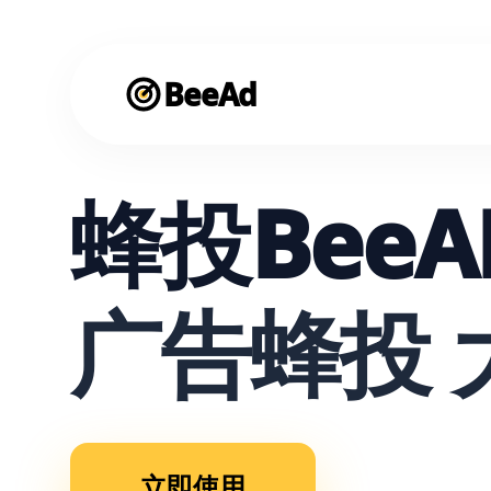
BeeAd
蜂投BeeA
广告蜂投 
立即使用