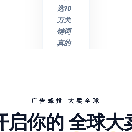
选10
万关
键词
真的
不是
吹
的，
节省
了我
广告蜂投 大卖全球
们大
开启你的
全球大
量的