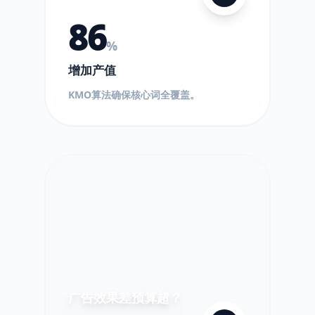
86
%
增加产值
$
KMO算法确保核心词全覆盖。
!
超
出!
广告效果差预算超？