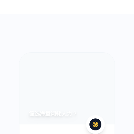
筛选海量词耗人力？