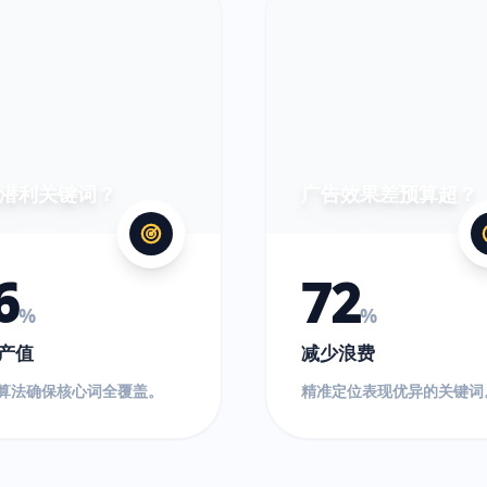
超
出!
潜利关键词？
广告效果差预算超？
6
72
%
%
产值
减少浪费
O算法确保核心词全覆盖。
精准定位表现优异的关键词