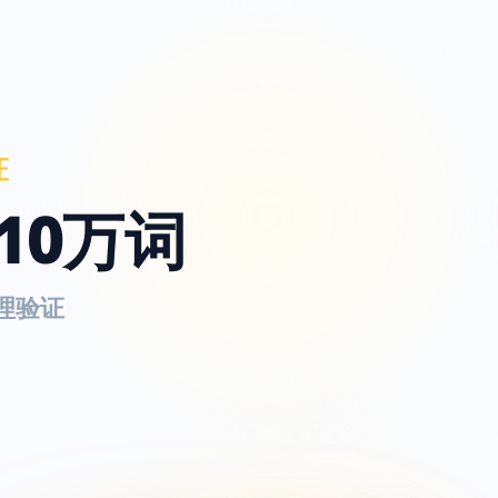
证
10万词
理验证