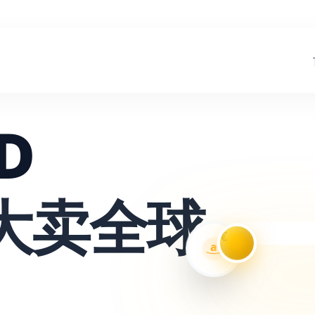
D
大卖全球
€
a