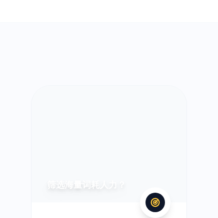
筛选海量词耗人力？