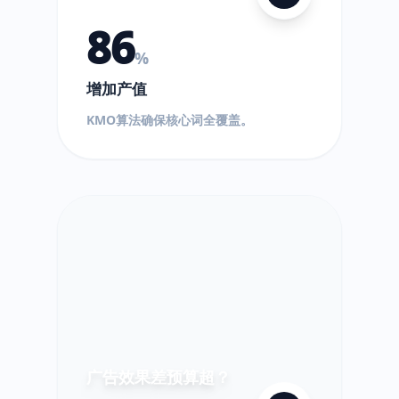
86
%
增加产值
$
KMO算法确保核心词全覆盖。
!
超
出!
广告效果差预算超？