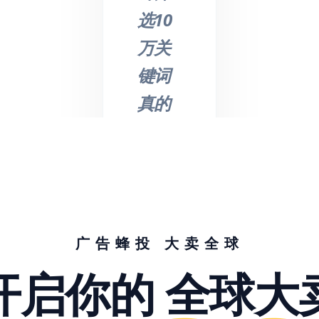
选10
万关
键词
真的
不是
吹
的，
节省
了我
广告蜂投 大卖全球
们大
开启你的
全球大
量的