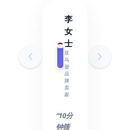
李
女
士
亚
马
逊
品
牌
卖
家
“10分
钟筛