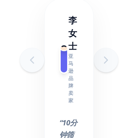
李
女
士
亚
马
逊
品
牌
卖
家
“10分
钟筛