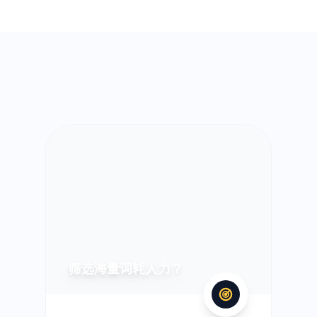
筛选海量词耗人力？