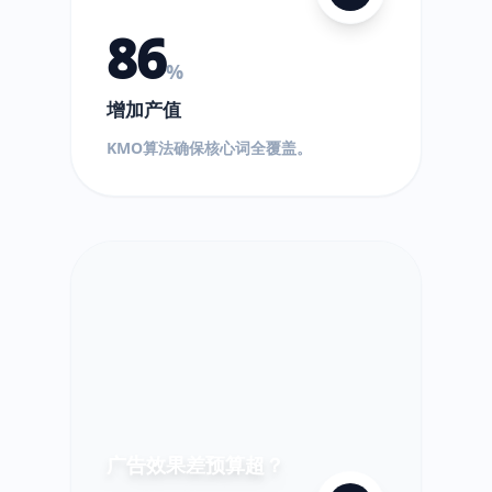
86
%
增加产值
$
KMO算法确保核心词全覆盖。
!
超
出!
广告效果差预算超？