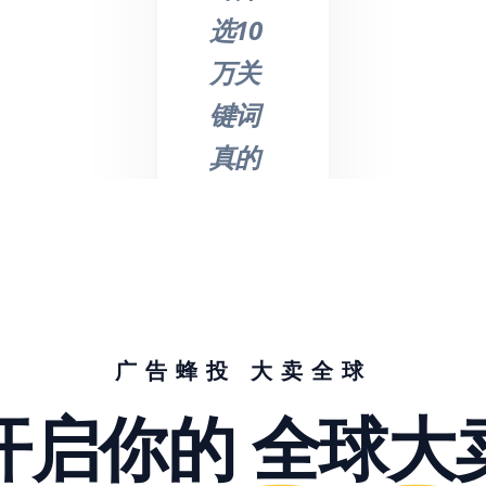
选10
万关
键词
真的
不是
吹
的，
节省
了我
广告蜂投 大卖全球
们大
开启你的
全球大
量的